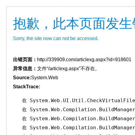
抱歉，此本页面发生
Sorry, the site now can not be accessed.
出错页面：
http://339909.com/articlexg.aspx?id=918601
异常信息：
文件“/articlexg.aspx”不存在。
Source:
System.Web
StackTrace:
   在 System.Web.UI.Util.CheckVirtualFile
   在 System.Web.Compilation.BuildManager
   在 System.Web.Compilation.BuildManager
   在 System.Web.Compilation.BuildManager