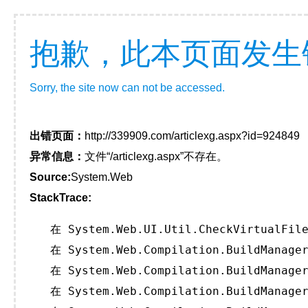
抱歉，此本页面发生
Sorry, the site now can not be accessed.
出错页面：
http://339909.com/articlexg.aspx?id=924849
异常信息：
文件“/articlexg.aspx”不存在。
Source:
System.Web
StackTrace:
   在 System.Web.UI.Util.CheckVirtualFile
   在 System.Web.Compilation.BuildManager
   在 System.Web.Compilation.BuildManager
   在 System.Web.Compilation.BuildManager