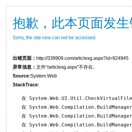
抱歉，此本页面发生
Sorry, the site now can not be accessed.
出错页面：
http://339909.com/articlexg.aspx?id=924945
异常信息：
文件“/articlexg.aspx”不存在。
Source:
System.Web
StackTrace:
   在 System.Web.UI.Util.CheckVirtualFile
   在 System.Web.Compilation.BuildManager
   在 System.Web.Compilation.BuildManager
   在 System.Web.Compilation.BuildManager