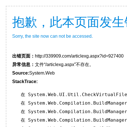
抱歉，此本页面发生
Sorry, the site now can not be accessed.
出错页面：
http://339909.com/articlexg.aspx?id=927400
异常信息：
文件“/articlexg.aspx”不存在。
Source:
System.Web
StackTrace:
   在 System.Web.UI.Util.CheckVirtualFile
   在 System.Web.Compilation.BuildManager
   在 System.Web.Compilation.BuildManager
   在 System.Web.Compilation.BuildManager