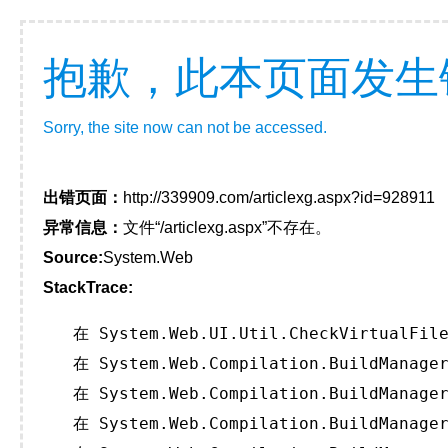
抱歉，此本页面发生
Sorry, the site now can not be accessed.
出错页面：
http://339909.com/articlexg.aspx?id=928911
异常信息：
文件“/articlexg.aspx”不存在。
Source:
System.Web
StackTrace:
   在 System.Web.UI.Util.CheckVirtualFile
   在 System.Web.Compilation.BuildManager
   在 System.Web.Compilation.BuildManager
   在 System.Web.Compilation.BuildManager