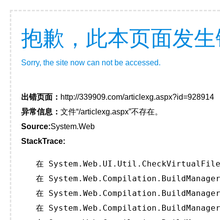
抱歉，此本页面发生
Sorry, the site now can not be accessed.
出错页面：
http://339909.com/articlexg.aspx?id=928914
异常信息：
文件“/articlexg.aspx”不存在。
Source:
System.Web
StackTrace:
   在 System.Web.UI.Util.CheckVirtualFile
   在 System.Web.Compilation.BuildManager
   在 System.Web.Compilation.BuildManager
   在 System.Web.Compilation.BuildManager