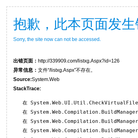
抱歉，此本页面发生
Sorry, the site now can not be accessed.
出错页面：
http://339909.com/listxg.Aspx?id=126
异常信息：
文件“/listxg.Aspx”不存在。
Source:
System.Web
StackTrace:
   在 System.Web.UI.Util.CheckVirtualFile
   在 System.Web.Compilation.BuildManager
   在 System.Web.Compilation.BuildManager
   在 System.Web.Compilation.BuildManager