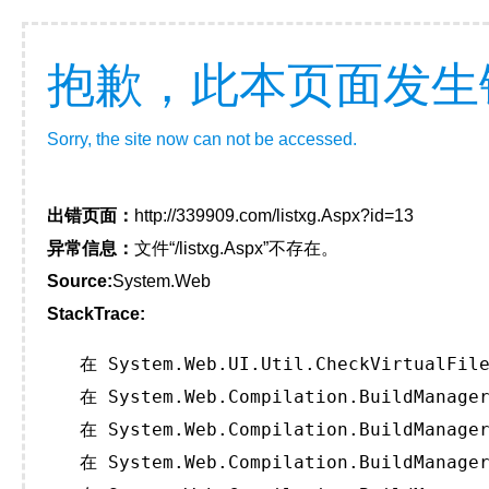
抱歉，此本页面发生
Sorry, the site now can not be accessed.
出错页面：
http://339909.com/listxg.Aspx?id=13
异常信息：
文件“/listxg.Aspx”不存在。
Source:
System.Web
StackTrace:
   在 System.Web.UI.Util.CheckVirtualFile
   在 System.Web.Compilation.BuildManager
   在 System.Web.Compilation.BuildManager
   在 System.Web.Compilation.BuildManager