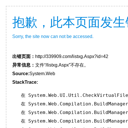
抱歉，此本页面发生
Sorry, the site now can not be accessed.
出错页面：
http://339909.com/listxg.Aspx?id=42
异常信息：
文件“/listxg.Aspx”不存在。
Source:
System.Web
StackTrace:
   在 System.Web.UI.Util.CheckVirtualFile
   在 System.Web.Compilation.BuildManager
   在 System.Web.Compilation.BuildManager
   在 System.Web.Compilation.BuildManager