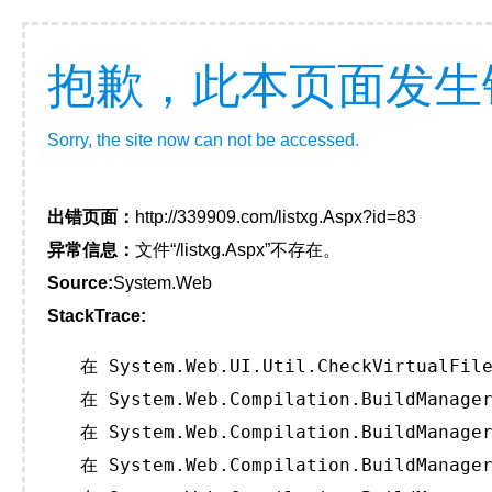
抱歉，此本页面发生
Sorry, the site now can not be accessed.
出错页面：
http://339909.com/listxg.Aspx?id=83
异常信息：
文件“/listxg.Aspx”不存在。
Source:
System.Web
StackTrace:
   在 System.Web.UI.Util.CheckVirtualFile
   在 System.Web.Compilation.BuildManager
   在 System.Web.Compilation.BuildManager
   在 System.Web.Compilation.BuildManager