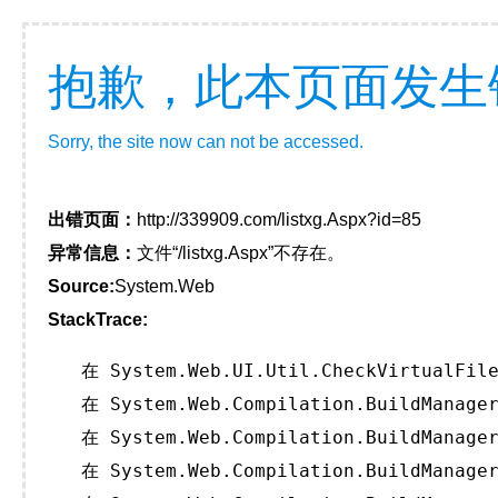
抱歉，此本页面发生
Sorry, the site now can not be accessed.
出错页面：
http://339909.com/listxg.Aspx?id=85
异常信息：
文件“/listxg.Aspx”不存在。
Source:
System.Web
StackTrace:
   在 System.Web.UI.Util.CheckVirtualFile
   在 System.Web.Compilation.BuildManager
   在 System.Web.Compilation.BuildManager
   在 System.Web.Compilation.BuildManager