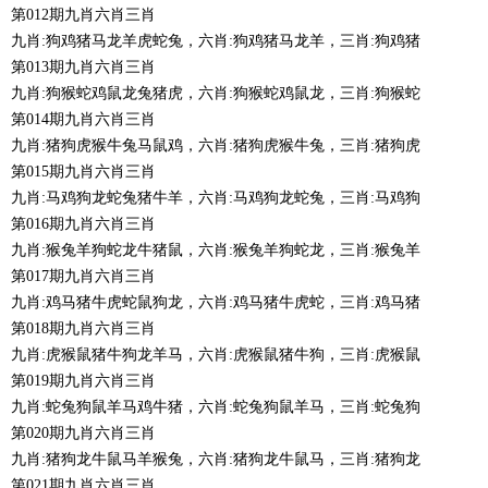
第012期九肖六肖三肖
九肖:狗鸡猪马龙羊虎蛇兔，六肖:狗鸡猪马龙羊，三肖:狗鸡猪
第013期九肖六肖三肖
九肖:狗猴蛇鸡鼠龙兔猪虎，六肖:狗猴蛇鸡鼠龙，三肖:狗猴蛇
第014期九肖六肖三肖
九肖:猪狗虎猴牛兔马鼠鸡，六肖:猪狗虎猴牛兔，三肖:猪狗虎
第015期九肖六肖三肖
九肖:马鸡狗龙蛇兔猪牛羊，六肖:马鸡狗龙蛇兔，三肖:马鸡狗
第016期九肖六肖三肖
九肖:猴兔羊狗蛇龙牛猪鼠，六肖:猴兔羊狗蛇龙，三肖:猴兔羊
第017期九肖六肖三肖
九肖:鸡马猪牛虎蛇鼠狗龙，六肖:鸡马猪牛虎蛇，三肖:鸡马猪
第018期九肖六肖三肖
九肖:虎猴鼠猪牛狗龙羊马，六肖:虎猴鼠猪牛狗，三肖:虎猴鼠
第019期九肖六肖三肖
九肖:蛇兔狗鼠羊马鸡牛猪，六肖:蛇兔狗鼠羊马，三肖:蛇兔狗
第020期九肖六肖三肖
九肖:猪狗龙牛鼠马羊猴兔，六肖:猪狗龙牛鼠马，三肖:猪狗龙
第021期九肖六肖三肖