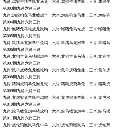
九肖:鸡猴牛猪羊鼠龙马兔，六肖:鸡猴牛猪羊鼠，三肖:鸡猴牛
第003期九肖六肖三肖
九肖:鸡蛇狗兔马龙猴虎羊，六肖:鸡蛇狗兔马龙，三肖:鸡蛇狗
第004期九肖六肖三肖
九肖:猴猪兔马蛇虎龙鼠狗，六肖:猴猪兔马蛇虎，三肖:猴猪兔
第005期九肖六肖三肖
九肖:鼠猪马龙猴羊牛兔鸡，六肖:鼠猪马龙猴羊，三肖:鼠猪马
第006期九肖六肖三肖
九肖:龙狗羊兔马猪蛇鸡牛，六肖:龙狗羊兔马猪，三肖:龙狗羊
第007期九肖六肖三肖
九肖:鼠羊虎猪兔龙猴蛇狗，六肖:鼠羊虎猪兔龙，三肖:鼠羊虎
第008期九肖六肖三肖
九肖:猪狗虎鸡羊兔猴龙蛇，六肖:猪狗虎鸡羊兔，三肖:猪狗虎
第009期九肖六肖三肖
九肖:龙虎猴兔羊鼠牛鸡蛇，六肖:龙虎猴兔羊鼠，三肖:龙虎猴
第010期九肖六肖三肖
九肖:蛇马猴兔鸡牛猪虎狗，六肖:蛇马猴兔鸡牛，三肖:蛇马猴
第011期九肖六肖三肖
九肖:虎蛇鸡猴鼠马兔牛羊，六肖:虎蛇鸡猴鼠马，三肖:虎蛇鸡