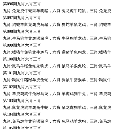
第096期九肖六肖三肖
九肖:兔龙虎牛蛇鼠羊狗猪，六肖:兔龙虎牛蛇鼠，三肖:兔龙虎
第097期九肖六肖三肖
九肖:狗蛇羊鼠龙鸡虎马猪，六肖:狗蛇羊鼠龙鸡，三肖:狗蛇羊
第098期九肖六肖三肖
九肖:牛马狗羊龙鸡猴猪虎，六肖:牛马狗羊龙鸡，三肖:牛马狗
第099期九肖六肖三肖
九肖:猴猪羊兔狗龙牛鸡马，六肖:猴猪羊兔狗龙，三肖:猴猪羊
第100期九肖六肖三肖
九肖:鼠马羊猴兔蛇龙狗虎，六肖:鼠马羊猴兔蛇，三肖:鼠马羊
第101期九肖六肖三肖
九肖:狗鼠牛猪猴羊虎兔蛇，六肖:狗鼠牛猪猴羊，三肖:狗鼠牛
第102期九肖六肖三肖
九肖:羊虎鸡狗牛兔猴马龙，六肖:羊虎鸡狗牛兔，三肖:羊虎鸡
第103期九肖六肖三肖
九肖:鼠龙虎狗羊鸡兔牛蛇，六肖:鼠龙虎狗羊鸡，三肖:鼠龙虎
第104期九肖六肖三肖
九肖:兔马鸡羊龙狗猴猪虎，六肖:兔马鸡羊龙狗，三肖:兔马鸡
第105期九肖六肖三肖