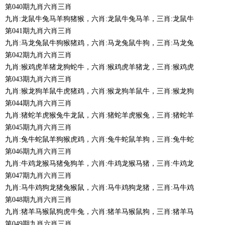
第040期九肖六肖三肖
九肖:龙鼠牛兔马羊狗猪猴，六肖:龙鼠牛兔马羊，三肖:龙鼠牛
第041期九肖六肖三肖
九肖:马龙兔鼠牛狗猴猪鸡，六肖:马龙兔鼠牛狗，三肖:马龙兔
第042期九肖六肖三肖
九肖:猴鸡虎羊猪龙狗蛇牛，六肖:猴鸡虎羊猪龙，三肖:猴鸡虎
第043期九肖六肖三肖
九肖:猴龙狗羊鼠牛虎猪鸡，六肖:猴龙狗羊鼠牛，三肖:猴龙狗
第044期九肖六肖三肖
九肖:猪蛇羊虎猴兔牛龙鼠，六肖:猪蛇羊虎猴兔，三肖:猪蛇羊
第045期九肖六肖三肖
九肖:兔牛蛇鼠羊狗猴虎鸡，六肖:兔牛蛇鼠羊狗，三肖:兔牛蛇
第046期九肖六肖三肖
九肖:牛鸡龙猴马猪兔狗羊，六肖:牛鸡龙猴马猪，三肖:牛鸡龙
第047期九肖六肖三肖
九肖:马牛鸡狗龙猪兔猴鼠，六肖:马牛鸡狗龙猪，三肖:马牛鸡
第048期九肖六肖三肖
九肖:猪羊马猴鼠狗虎牛兔，六肖:猪羊马猴鼠狗，三肖:猪羊马
第049期九肖六肖三肖