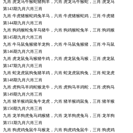
九肖:虎龙马牛猴蛇猪狗羊，六肖:虎龙马牛猴蛇，三肖:虎龙马
第143期九肖六肖三肖
九肖:牛虎猪猴蛇鸡兔羊马，六肖:牛虎猪猴蛇鸡，三肖:牛虎猪
第144期九肖六肖三肖
九肖:狗鸡猴蛇兔羊马猪牛，六肖:狗鸡猴蛇兔羊，三肖:狗鸡猴
第145期九肖六肖三肖
九肖:牛马鼠兔猴猪羊龙狗，六肖:牛马鼠兔猴猪，三肖:牛马鼠
第146期九肖六肖三肖
九肖:虎龙鼠兔马猴猪牛鸡，六肖:虎龙鼠兔马猴，三肖:虎龙鼠
第147期九肖六肖三肖
九肖:蛇龙虎鼠狗兔猪羊鸡，六肖:蛇龙虎鼠狗兔，三肖:蛇龙虎
第148期九肖六肖三肖
九肖:虎狗马羊鸡蛇猴龙牛，六肖:虎狗马羊鸡蛇，三肖:虎狗马
第149期九肖六肖三肖
九肖:猪羊猴鸡鼠兔牛龙虎，六肖:猪羊猴鸡鼠兔，三肖:猪羊猴
第150期九肖六肖三肖
九肖:龙羊狗虎兔马鸡猴猪，六肖:龙羊狗虎兔马，三肖:龙羊狗
第151期九肖六肖三肖
九肖:狗虎鸡兔鼠牛马猴龙，六肖:狗虎鸡兔鼠牛，三肖:狗虎鸡