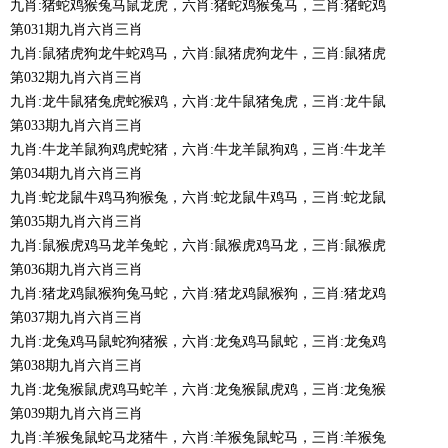
九肖:猪蛇鸡猴兔马鼠龙虎，六肖:猪蛇鸡猴兔马，三肖:猪蛇鸡
第031期九肖六肖三肖
九肖:鼠猪虎狗龙牛蛇鸡马，六肖:鼠猪虎狗龙牛，三肖:鼠猪虎
第032期九肖六肖三肖
九肖:龙牛鼠猪兔虎蛇猴鸡，六肖:龙牛鼠猪兔虎，三肖:龙牛鼠
第033期九肖六肖三肖
九肖:牛龙羊鼠狗鸡虎蛇猪，六肖:牛龙羊鼠狗鸡，三肖:牛龙羊
第034期九肖六肖三肖
九肖:蛇龙鼠牛鸡马狗猴兔，六肖:蛇龙鼠牛鸡马，三肖:蛇龙鼠
第035期九肖六肖三肖
九肖:鼠猴虎鸡马龙羊兔蛇，六肖:鼠猴虎鸡马龙，三肖:鼠猴虎
第036期九肖六肖三肖
九肖:猪龙鸡鼠猴狗兔马蛇，六肖:猪龙鸡鼠猴狗，三肖:猪龙鸡
第037期九肖六肖三肖
九肖:龙兔鸡马鼠蛇狗猪猴，六肖:龙兔鸡马鼠蛇，三肖:龙兔鸡
第038期九肖六肖三肖
九肖:龙兔猴鼠虎鸡马蛇羊，六肖:龙兔猴鼠虎鸡，三肖:龙兔猴
第039期九肖六肖三肖
九肖:羊猴兔鼠蛇马龙猪牛，六肖:羊猴兔鼠蛇马，三肖:羊猴兔