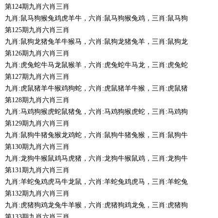
第124期九肖六肖三肖
九肖:鼠马狗猴兔鸡虎羊牛，六肖:鼠马狗猴兔鸡，三肖:鼠马狗
第125期九肖六肖三肖
九肖:鼠狗龙猪兔羊牛猴马，六肖:鼠狗龙猪兔羊，三肖:鼠狗龙
第126期九肖六肖三肖
九肖:虎兔蛇牛马龙鼠猴羊，六肖:虎兔蛇牛马龙，三肖:虎兔蛇
第127期九肖六肖三肖
九肖:虎鼠猪羊牛猴鸡狗蛇，六肖:虎鼠猪羊牛猴，三肖:虎鼠猪
第128期九肖六肖三肖
九肖:马鸡狗猴虎蛇鼠猪兔，六肖:马鸡狗猴虎蛇，三肖:马鸡狗
第129期九肖六肖三肖
九肖:鼠狗牛猪兔猴龙鸡蛇，六肖:鼠狗牛猪兔猴，三肖:鼠狗牛
第130期九肖六肖三肖
九肖:龙狗牛猴鼠鸡马虎猪，六肖:龙狗牛猴鼠鸡，三肖:龙狗牛
第131期九肖六肖三肖
九肖:羊蛇兔鸡虎马牛龙鼠，六肖:羊蛇兔鸡虎马，三肖:羊蛇兔
第132期九肖六肖三肖
九肖:虎猪狗鸡龙兔牛羊猴，六肖:虎猪狗鸡龙兔，三肖:虎猪狗
第133期九肖六肖三肖