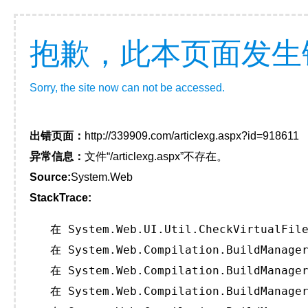
抱歉，此本页面发生
Sorry, the site now can not be accessed.
出错页面：
http://339909.com/articlexg.aspx?id=918611
异常信息：
文件“/articlexg.aspx”不存在。
Source:
System.Web
StackTrace:
   在 System.Web.UI.Util.CheckVirtualFile
   在 System.Web.Compilation.BuildManager
   在 System.Web.Compilation.BuildManager
   在 System.Web.Compilation.BuildManager