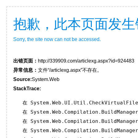
抱歉，此本页面发生
Sorry, the site now can not be accessed.
出错页面：
http://339909.com/articlexg.aspx?id=924483
异常信息：
文件“/articlexg.aspx”不存在。
Source:
System.Web
StackTrace:
   在 System.Web.UI.Util.CheckVirtualFile
   在 System.Web.Compilation.BuildManager
   在 System.Web.Compilation.BuildManager
   在 System.Web.Compilation.BuildManager